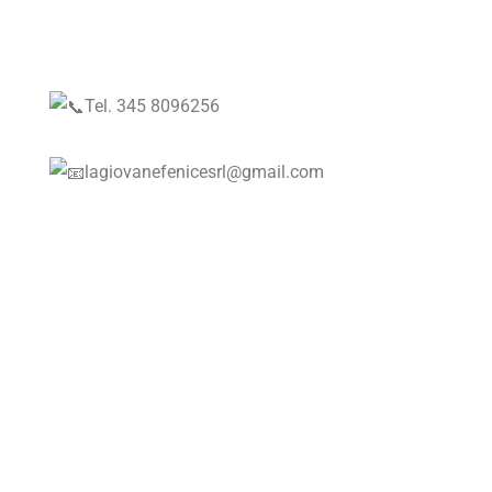
Tel. 345 8096256
lagiovanefenicesrl@gmail.com
#LaGiovaneFenice #ConciergeService
#ServiziDiLusso #Eccellenza #Professionalità
#BusinessServices #Corporate
#ConsiglioDiAmministrazione #LuxuryExperience
#AttentionToDetails #Affidabilità
#ServiziPersonalizzati #Hospitality
#ExecutiveService #HighEndServices